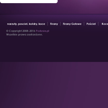
narzuty, posciel, kołdry, koce
Firany
Firany Gotowe
Pościel
Koce
© Copyright 2008-2016
Podusia.pl
Wszelkie prawa zastrzeżone.