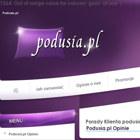
1264: Out of range value for column 'gosc' at row 1
Podusia.pl
Opinie o nas
Jak zamawiać
Home
Porady Klienta podusi
Podusia.pl Opinie
Podusia.pl Opinie