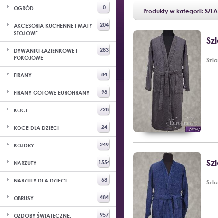
0
OGRÓD
Produkty w kategorii: SZL
204
AKCESORIA KUCHENNE I MATY
STOŁOWE
Sz
283
DYWANIKI ŁAZIENKOWE I
POKOJOWE
Szl
84
FIRANY
98
FIRANY GOTOWE EUROFIRANY
728
KOCE
24
KOCE DLA DZIECI
249
KOŁDRY
Sz
1554
NARZUTY
68
NARZUTY DLA DZIECI
Szl
484
OBRUSY
957
OZDOBY ŚWIĄTECZNE,