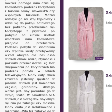
również pomaga nam czuć się
komfortowo podczas korzystania
z basenu, sauny, siłowni,SPA czy
Sz
wspólnych łazienek. Można
nałożyć go na strój kąpielowy i
Szl
udać się do pokoju hotelowego
bez potrzeby przebierania się.
Korzystając z prysznica po
pobycie na siłowni szlafrok
umożliwia nam komfortowe
przejście do przebieralni.
Podczas pobytu w sanatorium
czy szpitalu, kiedy przebywamy
wśród obcych dla nas osób
szlafrok chroni naszą intymność i
pozwala przemieszczać się bez
skrępowania po korytarzach lub
podczas pobytu w salach
Sz
telewizyjnych. Kiedy cały dzień
zmuszeni jesteśmy spędzać w
piżamie szlafrok jest konieczna
Szl
częścią garderoby, dlatego
ważne jest, aby posiadać go w
swojej szafie. W ośrodkach SPA
szlafrok jest niezbędny, aby okryć
się nim po zabiegu czy masażu,
kiedy ciało jest zrelaksowane i
rozgrzane. Miło też założyć go w