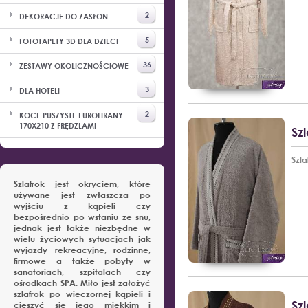
2
DEKORACJE DO ZASŁON
5
FOTOTAPETY 3D DLA DZIECI
36
ZESTAWY OKOLICZNOŚCIOWE
3
DLA HOTELI
2
KOCE PUSZYSTE EUROFIRANY
170X210 Z FRĘDZLAMI
Szl
Szl
Szlafrok jest okryciem, które
używane jest zwłaszcza po
wyjściu z kąpieli czy
bezpośrednio po wstaniu ze snu,
jednak jest także niezbędne w
wielu życiowych sytuacjach jak
wyjazdy rekreacyjne, rodzinne,
firmowe a także pobyty w
sanatoriach, szpitalach czy
ośrodkach SPA. Miło jest założyć
szlafrok po wieczornej kąpieli i
Sz
cieszyć się jego miękkim i