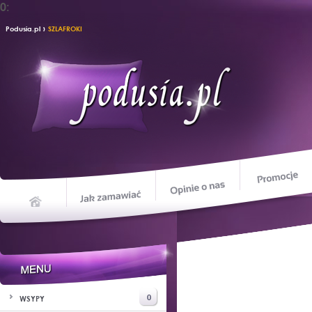
0:
›
Podusia.pl
SZLAFROKI
Opinie o nas
Jak zamawiać
Home
0
WSYPY