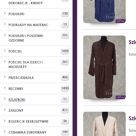
DEKORACJE , KWIATY
130
PODUSZKI
13
PODKŁADY NA MATERAC
791
PODUSZKI I POSZEWKI
OZDOBNE
Sz
1606
POŚCIEL
Szl
361
POŚCIEL DLA DZIECI I
MŁODZIEŻY
405
PRZEŚCIERADŁA
1430
RĘCZNIKI
11
SZLAFROKI
411
ZASŁONY
Sz
36
KOLEKCJE EKSKLUZYWNE
Szl
149
CERAMIKA EUROFIRANY