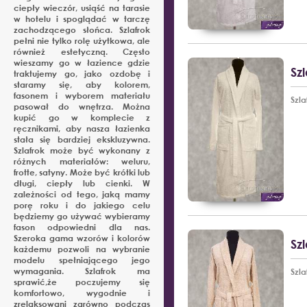
ciepły wieczór, usiąść na tarasie
w hotelu i spoglądać w tarczę
zachodzącego słońca. Szlafrok
pełni nie tylko rolę użytkowa, ale
również estetyczną. Często
wieszamy go w łazience gdzie
Sz
traktujemy go, jako ozdobę i
staramy się, aby kolorem,
fasonem i wyborem materiału
Szl
pasował do wnętrza. Można
kupić go w komplecie z
ręcznikami, aby nasza łazienka
stała się bardziej ekskluzywna.
Szlafrok może być wykonany z
różnych materiałów: weluru,
frotte, satyny. Może być krótki lub
długi, ciepły lub cienki. W
zależności od tego, jaką mamy
porę roku i do jakiego celu
będziemy go używać wybieramy
fason odpowiedni dla nas.
Szeroka gama wzorów i kolorów
Sz
każdemu pozwoli na wybranie
modelu spełniającego jego
wymagania. Szlafrok ma
Szl
sprawić,że poczujemy się
komfortowo, wygodnie i
zrelaksowani zarówno podczas