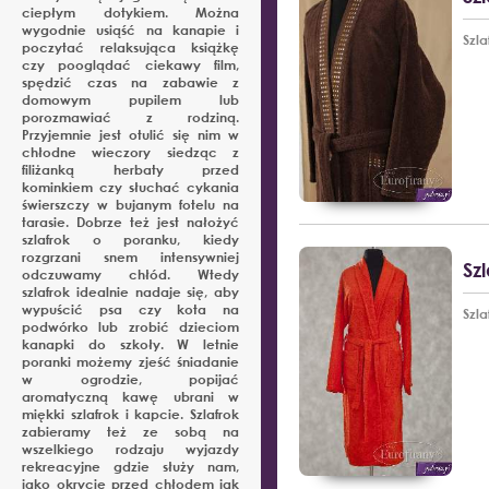
ciepłym dotykiem. Można
wygodnie usiąść na kanapie i
Szl
poczytać relaksująca książkę
czy pooglądać ciekawy film,
spędzić czas na zabawie z
domowym pupilem lub
porozmawiać z rodziną.
Przyjemnie jest otulić się nim w
chłodne wieczory siedząc z
filiżanką herbaty przed
kominkiem czy słuchać cykania
świerszczy w bujanym fotelu na
tarasie. Dobrze też jest nałożyć
szlafrok o poranku, kiedy
rozgrzani snem intensywniej
Sz
odczuwamy chłód. Wtedy
szlafrok idealnie nadaje się, aby
wypuścić psa czy kota na
Szl
podwórko lub zrobić dzieciom
kanapki do szkoły. W letnie
poranki możemy zjeść śniadanie
w ogrodzie, popijać
aromatyczną kawę ubrani w
miękki szlafrok i kapcie. Szlafrok
zabieramy też ze sobą na
wszelkiego rodzaju wyjazdy
rekreacyjne gdzie służy nam,
jako okrycie przed chłodem jak