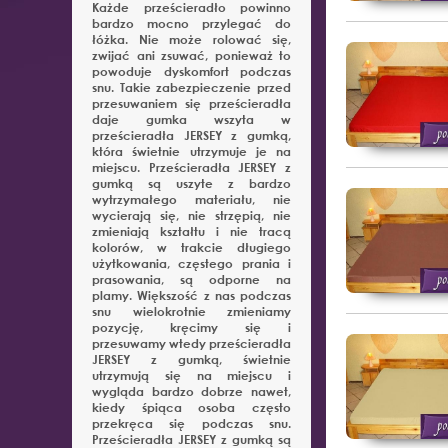
Każde prześcieradło powinno
bardzo mocno przylegać do
łóżka. Nie może rolować się,
zwijać ani zsuwać, ponieważ to
powoduje dyskomfort podczas
snu. Takie zabezpieczenie przed
przesuwaniem się prześcieradła
daje gumka wszyta w
prześcieradła JERSEY z gumką,
która świetnie utrzymuje je na
miejscu. Prześcieradła JERSEY z
gumką są uszyte z bardzo
wytrzymałego materiału, nie
wycierają się, nie strzępią, nie
zmieniają kształtu i nie tracą
kolorów, w trakcie długiego
użytkowania, częstego prania i
prasowania, są odporne na
plamy. Większość z nas podczas
snu wielokrotnie zmieniamy
pozycję, kręcimy się i
przesuwamy wtedy prześcieradła
JERSEY z gumką, świetnie
utrzymują się na miejscu i
wygląda bardzo dobrze nawet,
kiedy śpiąca osoba często
przekręca się podczas snu.
Prześcieradła JERSEY z gumką są