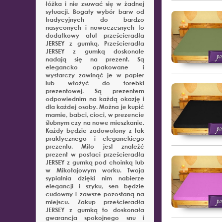
łóżka i nie zsuwać się w żadnej
sytuacji. Bogaty wybór barw od
tradycyjnych do bardzo
nasyconych i nowoczesnych to
dodatkowy atut prześcieradła
JERSEY z gumką. Prześcieradła
JERSEY z gumką doskonale
nadają się na prezent. Są
elegancko opakowane i
wystarczy zawinąć je w papier
lub włożyć do torebki
prezentowej. Są prezentem
odpowiednim na każdą okazję i
dla każdej osoby. Można je kupić
mamie, babci, cioci, w prezencie
ślubnym czy na nowe mieszkanie.
Każdy będzie zadowolony z tak
praktycznego i eleganckiego
prezentu. Miło jest znaleźć
prezent w postaci prześcieradła
JERSEY z gumką pod choinką lub
w Mikołajowym worku. Twoja
sypialnia dzięki nim nabierze
elegancji i szyku, sen będzie
cudowny i zawsze pozostaną na
miejscu. Zakup prześcieradła
JERSEY z gumką to doskonała
gwarancja spokojnego snu i