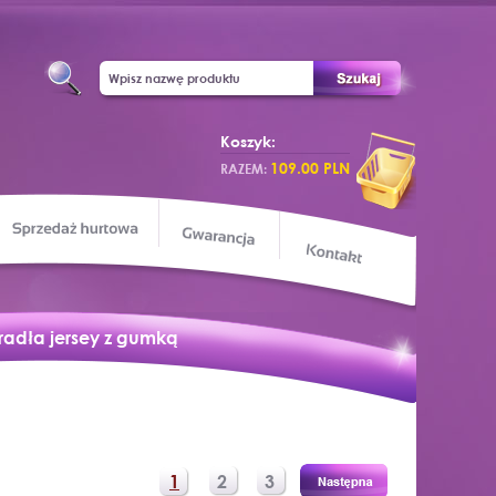
Koszyk:
109.00 PLN
RAZEM:
Sprzedaż hurtowa
apa sklepu
Gwarancja
Kontakt
radła jersey z gumką
1
2
3