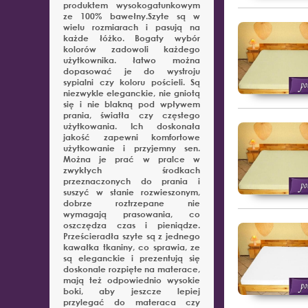
produktem wysokogatunkowym
ze 100% bawełny.Szyte są w
wielu rozmiarach i pasują na
każde łóżko. Bogaty wybór
kolorów zadowoli każdego
użytkownika. łatwo można
dopasować je do wystroju
sypialni czy koloru pościeli. Są
niezwykle eleganckie, nie gniotą
się i nie blakną pod wpływem
prania, światła czy częstego
użytkowania. Ich doskonała
jakość zapewni komfortowe
użytkowanie i przyjemny sen.
Można je prać w pralce w
zwykłych środkach
przeznaczonych do prania i
suszyć w stanie rozwieszonym,
dobrze roztrzepane nie
wymagają prasowania, co
oszczędza czas i pieniądze.
Prześcieradła szyte są z jednego
kawałka tkaniny, co sprawia, ze
są eleganckie i prezentują się
doskonale rozpięte na materace,
mają też odpowiednio wysokie
boki, aby jeszcze lepiej
przylegać do materaca czy