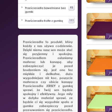
93
Prześcieradła bawełniane bez
gumki
111
Prześcieradła frotte z gumką
Prześcieradła to produkt, który
każdy z nas używa codziennie.
Dzięki niemu nasz sen może stać
się przyjemny i spokojny.
Prześcieradłem osłaniamy
materac lub kanapę, aby
zabezpieczyć je przed
brudzeniem się, jest ono tez
miękkie i delikatne, dużo
wygodniejsze niż koc, poszycie
materaca czy obicie kanapy
Prześcieradła JERSEY z gumką
sprawi, że Twój sen będzie
spokojny i efektywny. Jego miły
w dotyku materiał sprawi, ze
będzie ci się wygodnie spało a
gumka zabezpieczy przed
przesuwaniem się prześcieradła.