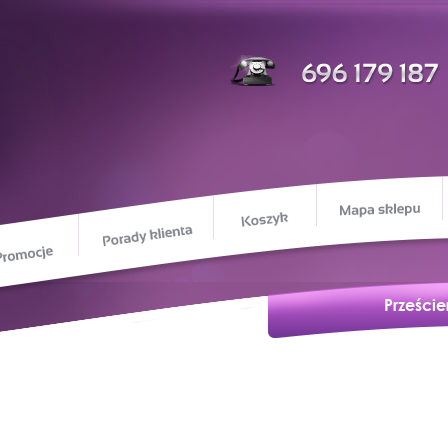
M
Koszyk
Porady klienta
Promocje
ie o nas
Przeście