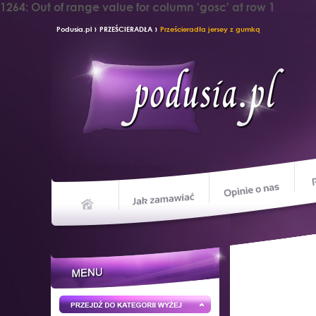
1264: Out of range value for column 'gosc' at row 1
›
›
Podusia.pl
PRZEŚCIERADŁA
Prześcieradła jersey z gumką
Opin
Jak zamawiać
Home