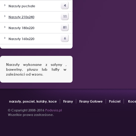
4
Narzuty puchate
11
Narzuty 210x240
81
Narzuty 180x220
6
Narzuty 160x220
Narzuty wykonane z satyny ,
bawełny, pluszu lub tafty w
zależności od wzoru.
narzuty, posciel, kołdry, koce
Firany
Firany Gotowe
Pościel
Koce
© Copyright 2008-2016
Podusia.pl
Wszelkie prawa zastrzeżone.