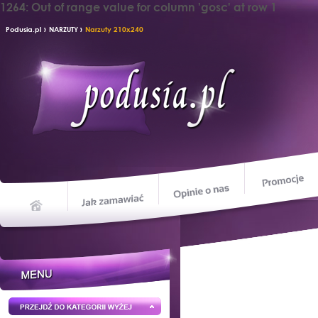
1264: Out of range value for column 'gosc' at row 1
›
›
Podusia.pl
NARZUTY
Narzuty 210x240
Opinie o nas
Jak zamawiać
Home