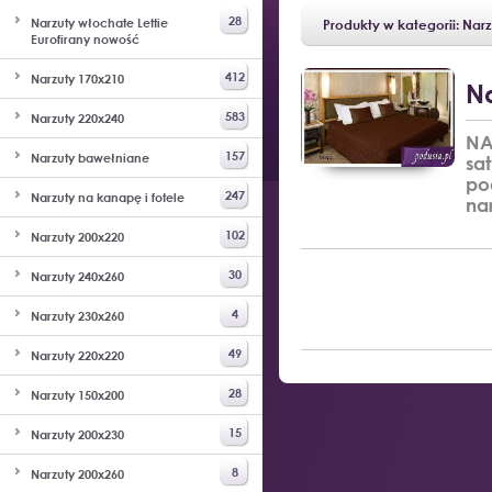
28
Narzuty włochate Lettie
Produkty w kategorii: Nar
Eurofirany nowość
412
Narzuty 170x210
N
583
Narzuty 220x240
NA
157
Narzuty bawełniane
sa
po
247
Narzuty na kanapę i fotele
na
102
Narzuty 200x220
30
Narzuty 240x260
4
Narzuty 230x260
49
Narzuty 220x220
28
Narzuty 150x200
15
Narzuty 200x230
8
Narzuty 200x260