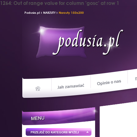
1264: Out of range value for column 'gosc' at row 1
›
›
Podusia.pl
NARZUTY
Narzuty 150x200
Opin
Jak zamawiać
Home