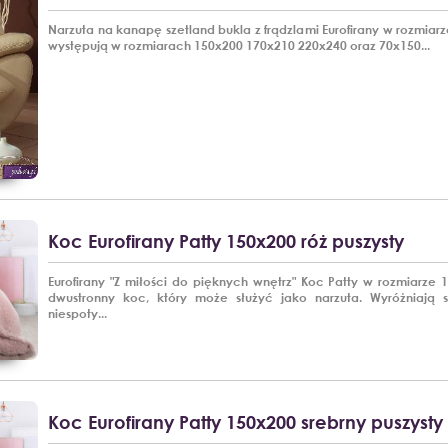
Narzuta na kanapę szetland bukla z frądzlami Eurofirany w rozmiar
występują w rozmiarach 150x200 170x210 220x240 oraz 70x150...
Koc Eurofirany Patty 150x200 róż puszysty
Eurofirany "Z miłości do pięknych wnętrz" Koc Patty w rozmiarze
dwustronny koc, który może służyć jako narzuta. Wyróżniają s
niespoty...
Koc Eurofirany Patty 150x200 srebrny puszysty