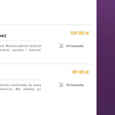
109.00 zł
beż
ut. Wysoka jakość użytych
rwałość wyrobu i łatwość
89.00 zł
rzuty wyróżniają się żywą
atnością. Nie blakną po