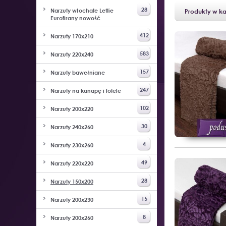
28
Narzuty włochate Lettie
Produkty w ka
Eurofirany nowość
412
Narzuty 170x210
583
Narzuty 220x240
157
Narzuty bawełniane
247
Narzuty na kanapę i fotele
102
Narzuty 200x220
30
Narzuty 240x260
4
Narzuty 230x260
49
Narzuty 220x220
28
Narzuty 150x200
15
Narzuty 200x230
8
Narzuty 200x260