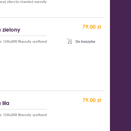
zej ofercie również narzuty
79.00 zł
 zielony
ze 150x200 Narzuty szetland
79.00 zł
lila
ze 150x200 Narzuty szetland