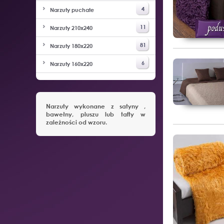
4
Narzuty puchate
11
Narzuty 210x240
81
Narzuty 180x220
6
Narzuty 160x220
Narzuty wykonane z satyny ,
bawełny, pluszu lub tafty w
zależności od wzoru.