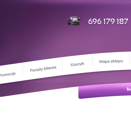
M
Koszyk
Porady klienta
Promocje
ie o nas
N