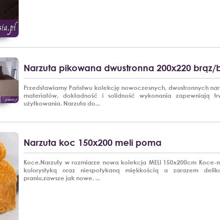
Narzuta pikowana dwustronna 200x220 brąz/
Przedstawiamy Państwu kolekcję nowoczesnych, dwustronnych narz
materiałów, dokładność i solidność wykonania zapewniają t
użytkowania. Narzuta do...
Narzuta koc 150x200 meli poma
Koce,Narzuty w rozmiarze nowa kolekcja MELI 150x200cm Koce-na
kolorystyką oraz niespotykaną miękkością a zarazem delik
praniu,zawsze jak nowe. ...