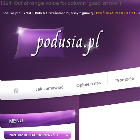
1264: Out of range value for column 'gosc' at row 1
›
›
›
Podusia.pl
PRZEŚCIERADŁA
Prześcieradła jersey z gumką
PRZEŚCIERADŁO JERSEY Z G
Opinie o nas
Jak zamawiać
Home