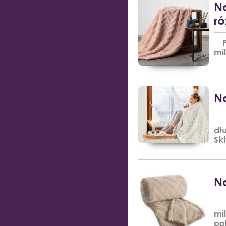
Na
ró
P
mi
Na
Wy
dł
Skł
Na
Pl
mi
pol