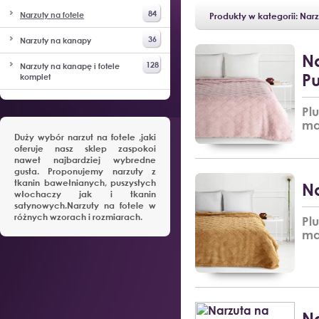
84
Narzuty na fotele
Produkty w kategorii: Narz
36
Narzuty na kanapy
Na
128
Narzuty na kanapę i fotele
Pu
komplet
Pl
ma
Duży wybór narzut na fotele ,jaki
oferuje nasz sklep zaspokoi
nawet najbardziej wybredne
gusta. Proponujemy narzuty z
tkanin bawełnianych, puszystych
Na
włochaczy jak i tkanin
satynowych.Narzuty na fotele w
różnych wzorach i rozmiarach.
Pl
ma
Na