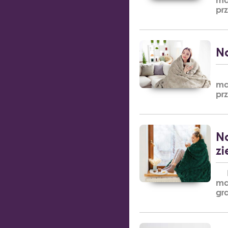
pr
Na
Pl
ma
pr
Na
zi
Pl
ma
gr