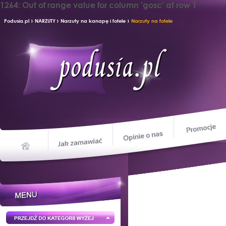
1264: Out of range value for column 'gosc' at row 1
›
›
›
Podusia.pl
NARZUTY
Narzuty na kanapę i fotele
Narzuty na fotele
Opinie o nas
Jak zamawiać
Home