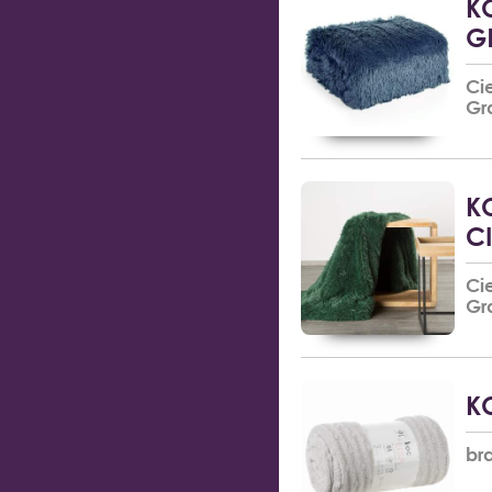
K
G
Ci
Gr
K
C
Ci
Gr
K
bra