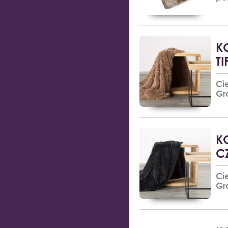
K
T
Ci
Gr
K
C
Ci
Gr