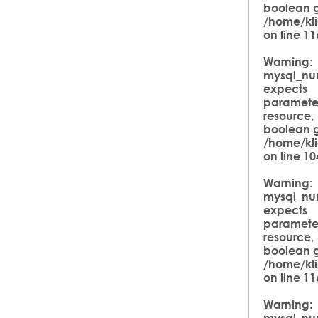
boolean g
/home/kli
on line
11
Warning
:
mysql_nu
expects
parameter
resource,
boolean g
/home/kli
on line
10
Warning
:
mysql_nu
expects
parameter
resource,
boolean g
/home/kli
on line
11
Warning
:
mysql_nu