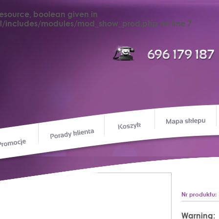
resource, boolean given in
tml/includes/modules/mod_show_prod.php
on line
7
M
Koszyk
Porady klienta
Promocje
ie o nas
Nr produktu:
Warning
: