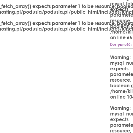
mysql_fet
_fetch_array() expects parameter 1 to be resource, boolea
expects
hosting.pl/podusia/podusia.pl/public_html/includes/func
parameter
resource,
_fetch_array() expects parameter 1 to be resource, boolea
public_html/layout/pinkPodusia/includes/podkategorie_p
boolean g
hosting.pl/podusia/podusia.pl/public_html/includes/func
/home/kli
on line
66
Dostępność:
Warning
:
public_html/layout/pinkPodusia/includes/podkategorie_p
mysql_nu
expects
parameter
resource,
boolean g
/home/kli
on line
10
Warning
:
mysql_nu
expects
parameter
resource,