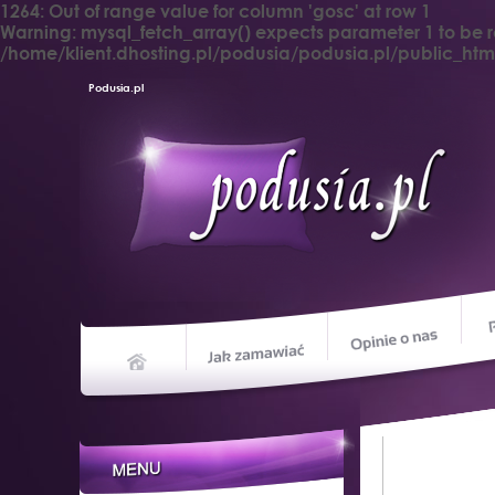
1264: Out of range value for column 'gosc' at row 1
Warning
: mysql_fetch_array() expects parameter 1 to be 
/home/klient.dhosting.pl/podusia/podusia.pl/public_h
Podusia.pl
Opin
Jak zamawiać
Home