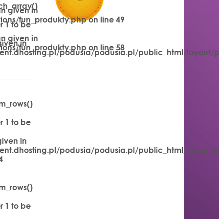
ch_array()
n given in
tions/fun_produkty.php
on line
49
 1 to be
n given in
rodukt.php
iven in
tions/fun_produkty.php
on line
58
ent.dhosting.pl/podusia/podusia.pl/public_html/layout/
rodukt.php
m_rows()
 1 to be
iven in
ent.dhosting.pl/podusia/podusia.pl/public_html/layout/
4
m_rows()
 1 to be