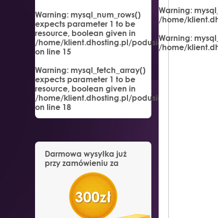
Warning
: mysql
Warning
: mysql_num_rows()
/home/klient.d
expects parameter 1 to be
resource, boolean given in
Warning
: mysql
/home/klient.dhosting.pl/podusia/podusia.pl/
/home/klient.d
on line
15
Warning
: mysql_fetch_array()
expects parameter 1 to be
resource, boolean given in
/home/klient.dhosting.pl/podusia/podusia.pl/
on line
18
Darmowa wysyłka już
przy zamówieniu za
300zł