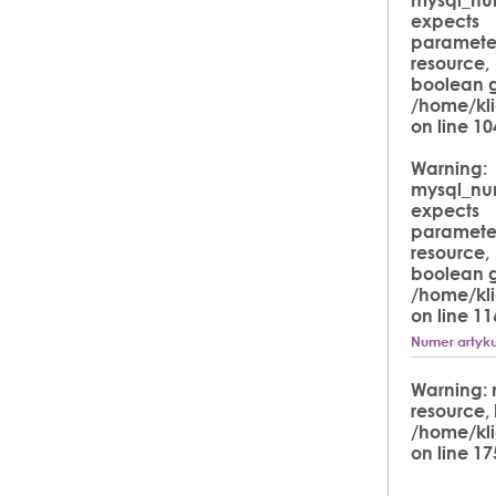
expects
parameter
resource,
boolean g
/home/kli
on line
10
Warning
:
mysql_nu
expects
parameter
resource,
boolean g
/home/kli
on line
11
Numer artyku
Warning
:
resource,
/home/kli
on line
17