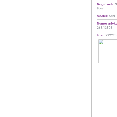
Nagłówek:
N
Boni
Model:
Boni
Numer artyku
263.13508
Ilość:
999998