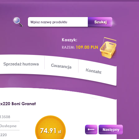
Koszyk:
109.00 PLN
RAZEM:
Sprzedaż hurtowa
apa sklepu
Gwarancja
Kontakt
0x220 Boni Granat
13508
Dostepne
74.91
zł
x220