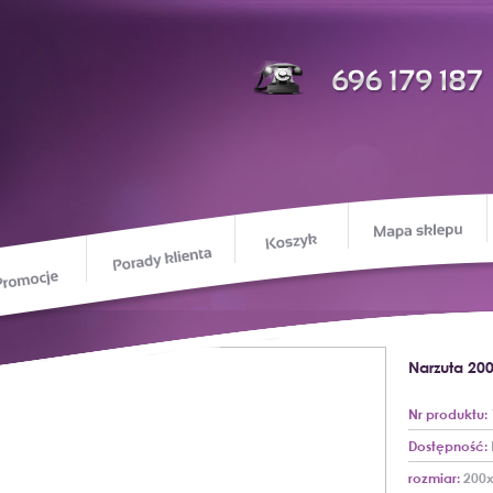
M
Koszyk
Porady klienta
Promocje
ie o nas
Narzuta 20
Nr produktu:
Dostępność:
rozmiar:
200