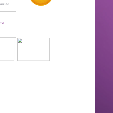
arzuta
łu: