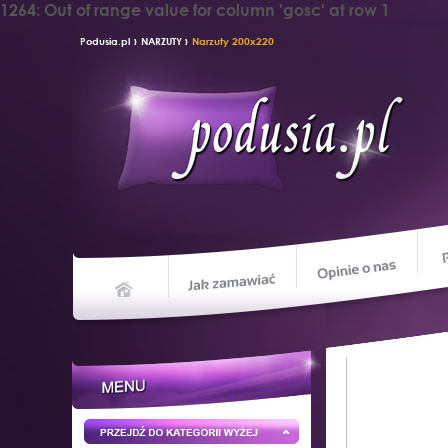
1264: Out of range value for column 'gosc' at row 1
›
›
Podusia.pl
NARZUTY
Narzuty 200x220
Opin
Jak zamawiać
Home