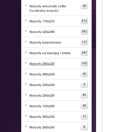
28
Narzuty włochate Lettie
Eurofirany nowość
412
Narzuty 170x210
583
Narzuty 220x240
157
Narzuty bawełniane
247
Narzuty na kanapę i fotele
102
Narzuty 200x220
30
Narzuty 240x260
4
Narzuty 230x260
49
Narzuty 220x220
28
Narzuty 150x200
15
Narzuty 200x230
8
Narzuty 200x260