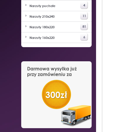
4
Narzuty puchate
11
Narzuty 210x240
81
Narzuty 180x220
6
Narzuty 160x220
Darmowa wysyłka już
przy zamówieniu za
300zł