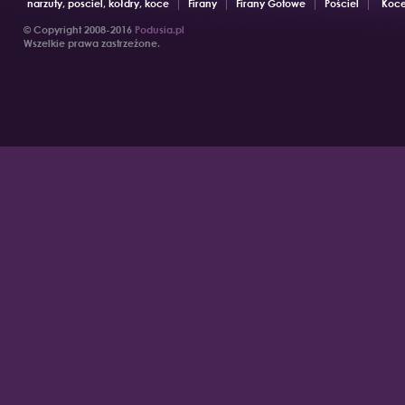
narzuty, posciel, kołdry, koce
Firany
Firany Gotowe
Pościel
Koce
© Copyright 2008-2016
Podusia.pl
Wszelkie prawa zastrzeżone.