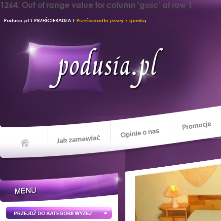
1264: Out of range value for column 'gosc' at row 1
›
›
Podusia.pl
PRZEŚCIERADŁA
Prześcieradła jersey z gumką
Opinie o nas
Jak zamawiać
Home