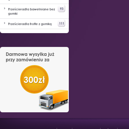
93
Prześcieradła bawełniane bez
gumki
111
Prześcieradła frotte z gumką
Darmowa wysyłka już
przy zamówieniu za
300zł