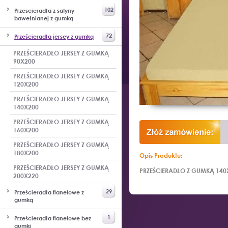
102
Przescieradła z satyny
bawełnianej z gumką
72
Prześcieradła jersey z gumką
PRZEŚCIERADŁO JERSEY Z GUMKĄ
90X200
PRZEŚCIERADŁO JERSEY Z GUMKĄ
120X200
PRZEŚCIERADŁO JERSEY Z GUMKĄ
140X200
PRZEŚCIERADŁO JERSEY Z GUMKĄ
160X200
PRZEŚCIERADŁO JERSEY Z GUMKĄ
180X200
Opis Produktu:
PRZEŚCIERADŁO JERSEY Z GUMKĄ
PRZEŚCIERADŁO Z GUMKĄ 14
200X220
29
Prześcieradła flanelowe z
gumką
1
Prześcieradła flanelowe bez
gumki