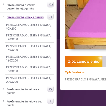
102
Przescieradła z satyny
bawełnianej z gumką
72
Prześcieradła jersey z gumką
PRZEŚCIERADŁO JERSEY Z GUMKĄ
90X200
PRZEŚCIERADŁO JERSEY Z GUMKĄ
120X200
PRZEŚCIERADŁO JERSEY Z GUMKĄ
140X200
PRZEŚCIERADŁO JERSEY Z GUMKĄ
160X200
PRZEŚCIERADŁO JERSEY Z GUMKĄ
180X200
Opis Produktu:
PRZEŚCIERADŁO JERSEY Z GUMKĄ
PRZEŚCIERADŁO Z GUMKĄ JE
200X220
29
Prześcieradła flanelowe z
gumką
1
Prześcieradła flanelowe bez
gumki