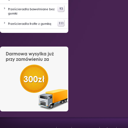
93
Prześcieradła bawełniane bez
gumki
111
Prześcieradła frotte z gumką
Darmowa wysyłka już
przy zamówieniu za
300zł