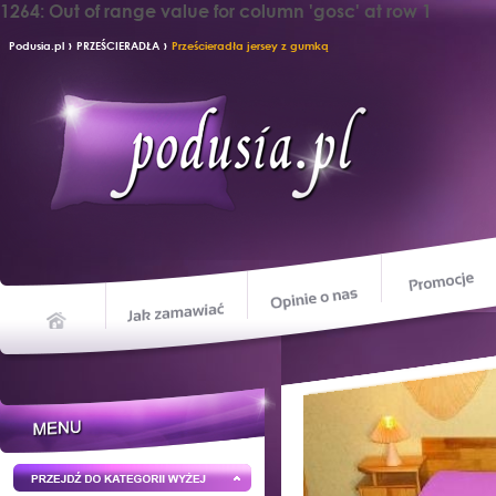
1264: Out of range value for column 'gosc' at row 1
›
›
Podusia.pl
PRZEŚCIERADŁA
Prześcieradła jersey z gumką
Opinie o nas
Jak zamawiać
Home