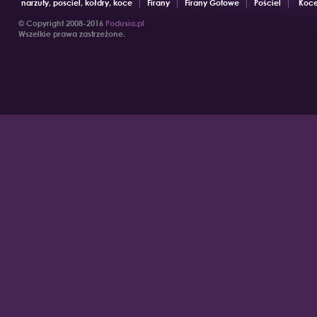
narzuty, posciel, kołdry, koce
Firany
Firany Gotowe
Pościel
Koce
© Copyright 2008-2016
Podusia.pl
Wszelkie prawa zastrzeżone.