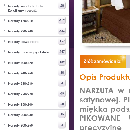
28
Narzuty włochate Lettie
Eurofirany nowość
412
Narzuty 170x210
583
Narzuty 220x240
157
Narzuty bawełniane
247
Narzuty na kanapę i fotele
102
Narzuty 200x220
30
Narzuty 240x260
Opis Produkt
4
Narzuty 230x260
NARZUTA w r
49
Narzuty 220x220
satynowej. P
28
Narzuty 150x200
miękka podsz
15
Narzuty 200x230
PIKOWANE 
8
precyzyjne
Narzuty 200x260