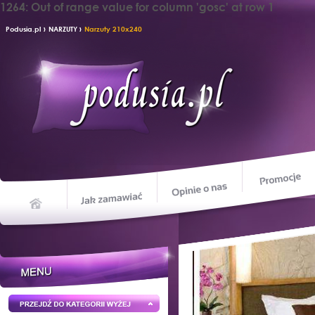
1264: Out of range value for column 'gosc' at row 1
›
›
Podusia.pl
NARZUTY
Narzuty 210x240
Opinie o nas
Jak zamawiać
Home