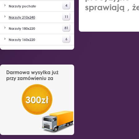
sprawiają , ż
4
Narzuty puchate
11
Narzuty 210x240
81
Narzuty 180x220
6
Narzuty 160x220
Darmowa wysyłka już
przy zamówieniu za
300zł