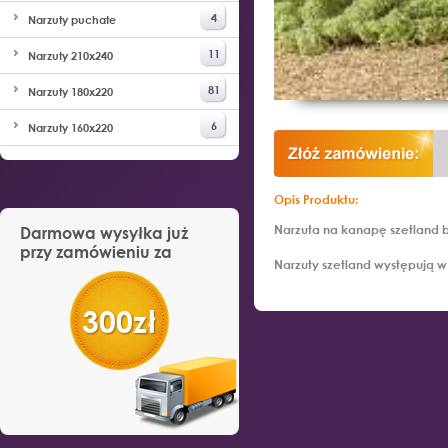
4
Narzuty puchate
11
Narzuty 210x240
81
Narzuty 180x220
6
Narzuty 160x220
Opis Produktu:
Narzuta na kanapę szetland b
Darmowa wysyłka już
przy zamówieniu za
Narzuty szetland występują 
300zł