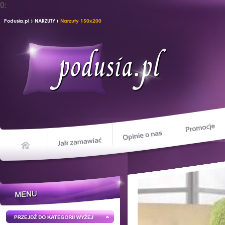
0:
›
›
Podusia.pl
NARZUTY
Narzuty 150x200
Opinie o nas
Jak zamawiać
Home