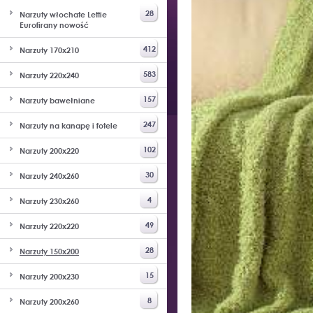
28
Narzuty włochate Lettie
Eurofirany nowość
412
Narzuty 170x210
583
Narzuty 220x240
157
Narzuty bawełniane
247
Narzuty na kanapę i fotele
102
Narzuty 200x220
30
Narzuty 240x260
4
Narzuty 230x260
49
Narzuty 220x220
28
Narzuty 150x200
15
Narzuty 200x230
8
Narzuty 200x260