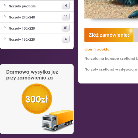
4
Narzuty puchate
11
Narzuty 210x240
81
Narzuty 180x220
6
Narzuty 160x220
Opis Produktu:
Narzuta na kanapę szetland b
Narzuty szetland występują 
Darmowa wysyłka już
przy zamówieniu za
300zł