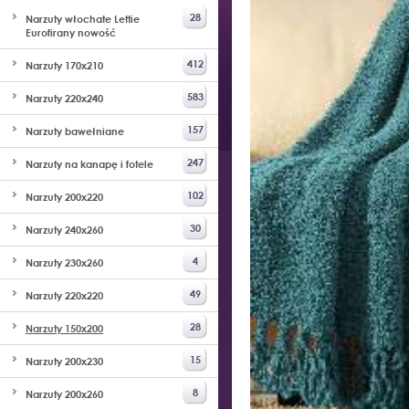
28
Narzuty włochate Lettie
Eurofirany nowość
412
Narzuty 170x210
583
Narzuty 220x240
157
Narzuty bawełniane
247
Narzuty na kanapę i fotele
102
Narzuty 200x220
30
Narzuty 240x260
4
Narzuty 230x260
49
Narzuty 220x220
28
Narzuty 150x200
15
Narzuty 200x230
8
Narzuty 200x260