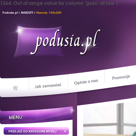
1264: Out of range value for column 'gosc' at row 1
›
›
Podusia.pl
NARZUTY
Narzuty 150x200
Opinie o nas
Jak zamawiać
Home