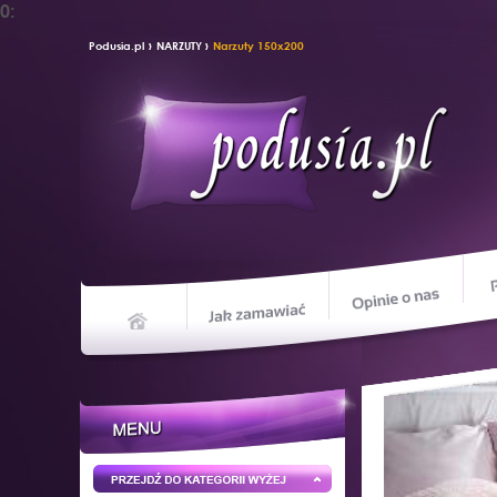
0:
›
›
Podusia.pl
NARZUTY
Narzuty 150x200
Opin
Jak zamawiać
Home