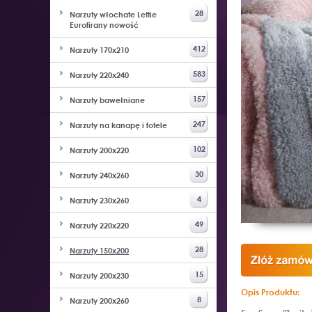
28
Narzuty włochate Lettie
Eurofirany nowość
412
Narzuty 170x210
583
Narzuty 220x240
157
Narzuty bawełniane
247
Narzuty na kanapę i fotele
102
Narzuty 200x220
30
Narzuty 240x260
4
Narzuty 230x260
49
Narzuty 220x220
28
Narzuty 150x200
15
Narzuty 200x230
Opis Produktu:
8
Narzuty 200x260