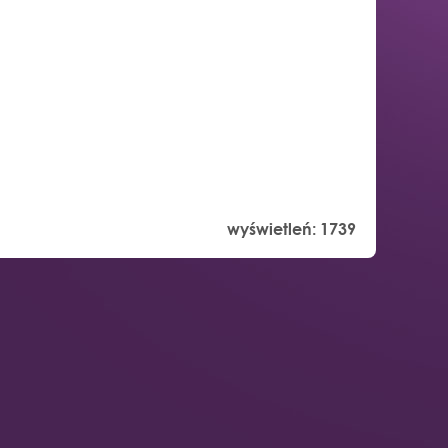
wyświetleń:
1739