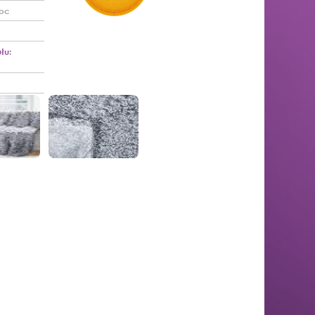
oc
łu: