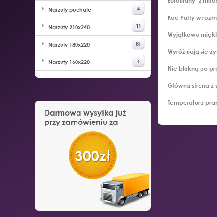
Eurofirany "Z mił
4
Narzuty puchate
Koc Patty w rozm
11
Narzuty 210x240
Wyjątkowo miękki
81
Narzuty 180x220
Wyróżniają się ż
6
Narzuty 160x220
Nie blakną po pr
Główna strona z 
Temperatura pran
Darmowa wysyłka już
przy zamówieniu za
300zł