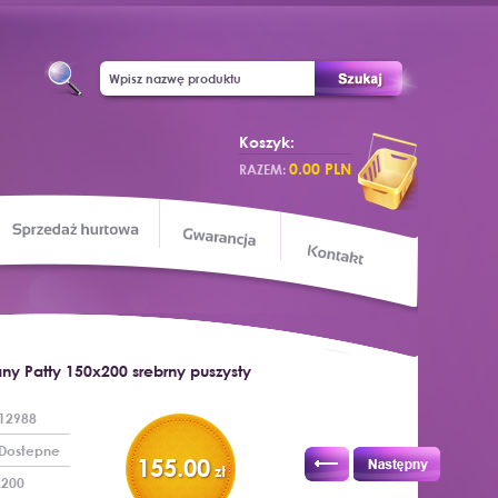
Koszyk:
0.00 PLN
RAZEM:
Sprzedaż hurtowa
apa sklepu
Gwarancja
Kontakt
any Patty 150x200 srebrny puszysty
12988
Dostepne
155.00
zł
x200