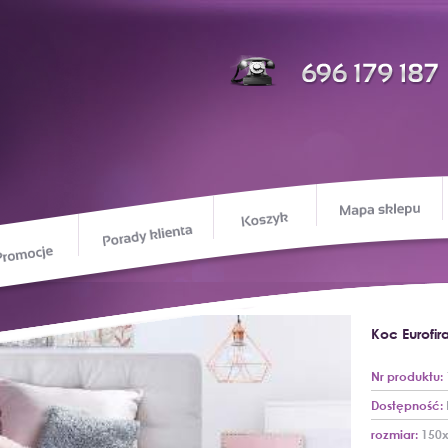
M
Koszyk
Porady klienta
Promocje
ie o nas
Koc Eurofir
Nr produktu:
Dostępność:
rozmiar:
150