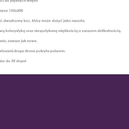
ości do pięknych wnętrz"
iarze 150x200
, dwustronny koc, który może służyć jako narzuta.
ywą kolorystyką oraz niespotykaną miękkością a zarazem delikatnością.
aniu, zawsze jak nowe.
włosami,druga strona pokryta polarem.
ia: do 30 stopni