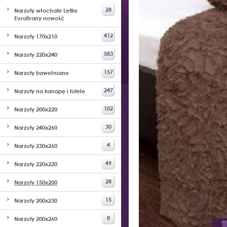
28
Narzuty włochate Lettie
Eurofirany nowość
412
Narzuty 170x210
583
Narzuty 220x240
157
Narzuty bawełniane
247
Narzuty na kanapę i fotele
102
Narzuty 200x220
30
Narzuty 240x260
4
Narzuty 230x260
49
Narzuty 220x220
28
Narzuty 150x200
15
Narzuty 200x230
8
Narzuty 200x260