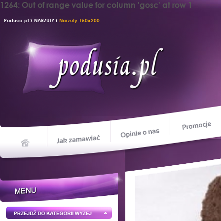
1264: Out of range value for column 'gosc' at row 1
›
›
Podusia.pl
NARZUTY
Narzuty 150x200
Opinie o nas
Jak zamawiać
Home