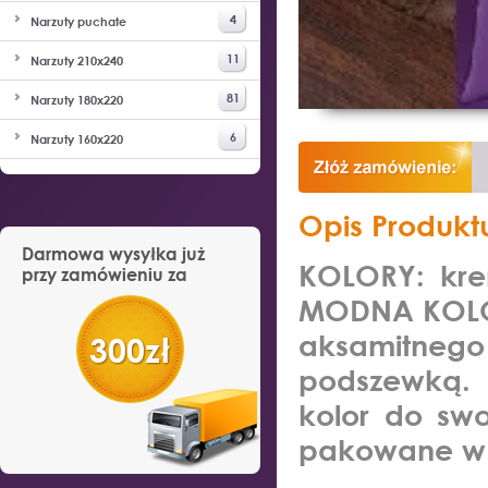
4
Narzuty puchate
11
Narzuty 210x240
81
Narzuty 180x220
6
Narzuty 160x220
Opis Produkt
Darmowa wysyłka już
KOLORY: kre
przy zamówieniu za
MODNA KOLOR
aksamitneg
300zł
podszewką. L
kolor do sw
pakowane w f