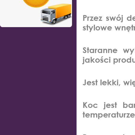
Przez swój d
stylowe wnęt
Staranne wy
jakości produ
Jest lekki, w
Koc jest b
temperaturze