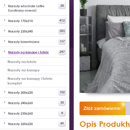
28
Narzuty włochate Lettie
Eurofirany nowość
412
Narzuty 170x210
583
Narzuty 220x240
157
Narzuty bawełniane
247
Narzuty na kanapę i fotele
Narzuty na fotele
Narzuty na kanapy
Narzuty na kanapę i fotele
komplet
102
Narzuty 200x220
30
Narzuty 240x260
4
Narzuty 230x260
Opis Produkt
49
Narzuty 220x220