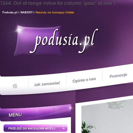
1264: Out of range value for column 'gosc' at row 1
›
›
Podusia.pl
NARZUTY
Narzuty na kanapę i fotele
Opinie o nas
Jak zamawiać
Home