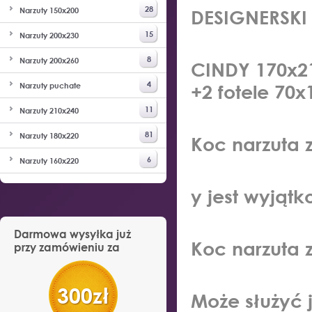
28
Narzuty 150x200
DESIGNERSK
15
Narzuty 200x230
8
Narzuty 200x260
CINDY 170x
4
Narzuty puchate
+2 fotele 70
11
Narzuty 210x240
81
Narzuty 180x220
Koc narzuta z
6
Narzuty 160x220
y jest wyjątk
Darmowa wysyłka już
Koc narzuta z
przy zamówieniu za
300zł
Może służyć 