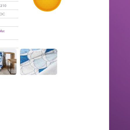
x210
OC
łu: