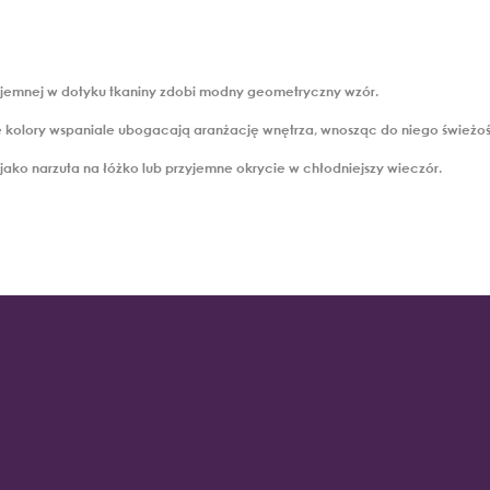
yjemnej w dotyku tkaniny zdobi modny geometryczny wzór.
 kolory wspaniale ubogacają aranżację wnętrza, wnosząc do niego świeżość 
jako narzuta na łóżko lub przyjemne okrycie w chłodniejszy wieczór.