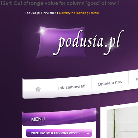
1264: Out of range value for column 'gosc' at row 1
›
›
Podusia.pl
NARZUTY
Narzuty na kanapę i fotele
Opin
Jak zamawiać
Home