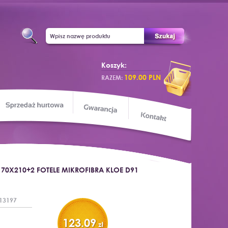
Koszyk:
109.00 PLN
RAZEM:
Sprzedaż hurtowa
apa sklepu
Gwarancja
Kontakt
170X210+2 FOTELE MIKROFIBRA KLOE D91
13197
123.09
zł