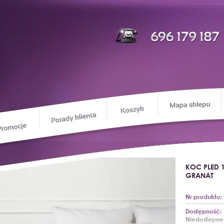
M
Koszyk
Porady klienta
Promocje
ie o nas
KOC PLED 
GRANAT
Nr produktu:
Dostępność:
Niedostepne