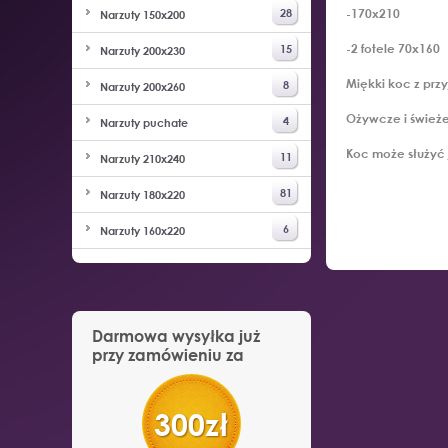
28
-170x210
Narzuty 150x200
-2 fotele 70x160
15
Narzuty 200x230
Miękki koc z prz
8
Narzuty 200x260
Ożywcze i świeże
4
Narzuty puchate
Koc może służyć 
11
Narzuty 210x240
81
Narzuty 180x220
6
Narzuty 160x220
Darmowa wysyłka już
przy zamówieniu za
300zł