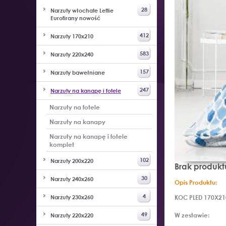
28
Narzuty włochate Lettie
Eurofirany nowość
412
Narzuty 170x210
583
Narzuty 220x240
157
Narzuty bawełniane
247
Narzuty na kanapę i fotele
Narzuty na fotele
Narzuty na kanapy
Narzuty na kanapę i fotele
komplet
102
Narzuty 200x220
Brak produkt
30
Narzuty 240x260
Opis Produktu:
4
Narzuty 230x260
KOC PLED 170X21
49
W zestawie:
Narzuty 220x220