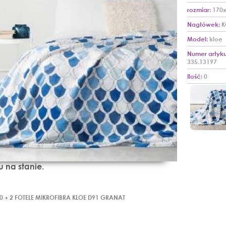
rozmiar:
170
Nagłówek:
K
Model:
kloe
Numer artyku
335.13197
Ilość:
0
u na stanie.
0 + 2 FOTELE MIKROFIBRA KLOE D91 GRANAT