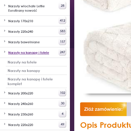
28
Narzuty włochate Lettie
Eurofirany nowość
412
Narzuty 170x210
583
Narzuty 220x240
157
Narzuty bawełniane
247
Narzuty na kanapę i fotele
Narzuty na fotele
Narzuty na kanapy
Narzuty na kanapę i fotele
komplet
102
Narzuty 200x220
30
Narzuty 240x260
4
Narzuty 230x260
Opis Produkt
49
Narzuty 220x220