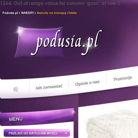
1264: Out of range value for column 'gosc' at row 1
›
›
Podusia.pl
NARZUTY
Narzuty na kanapę i fotele
Opinie o nas
Jak zamawiać
Home