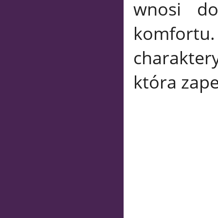
wnosi do
komfort
charakter
która zape