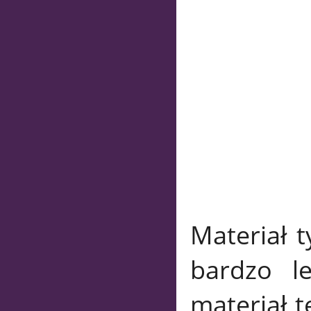
Materiał t
bardzo le
materiał t