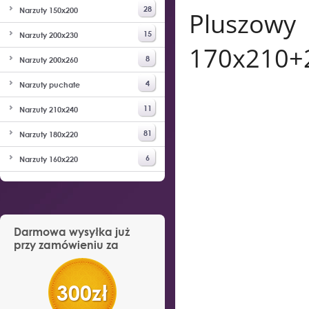
28
Narzuty 150x200
Pluszo
15
Narzuty 200x230
170x210+
8
Narzuty 200x260
4
Narzuty puchate
11
Narzuty 210x240
81
Narzuty 180x220
6
Narzuty 160x220
Darmowa wysyłka już
przy zamówieniu za
300zł