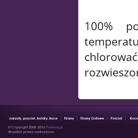
100% pol
temperatu
chlorować,
rozwieszo
narzuty, posciel, kołdry, koce
Firany
Firany Gotowe
Pościel
Koce
© Copyright 2008-2016
Podusia.pl
Wszelkie prawa zastrzeżone.