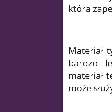
która zape
Materiał t
bardzo le
materiał t
może służy