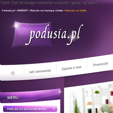
1264: Out of range value for column 'gosc' at row 1
›
›
›
Podusia.pl
NARZUTY
Narzuty na kanapę i fotele
Narzuty na fotele
Opinie o nas
Jak zamawiać
Home