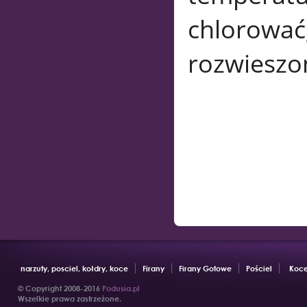
chlorować,
rozwieszo
narzuty, posciel, kołdry, koce
Firany
Firany Gotowe
Pościel
Koce
© Copyright 2008-2016
Podusia.pl
Wszelkie prawa zastrzeżone.