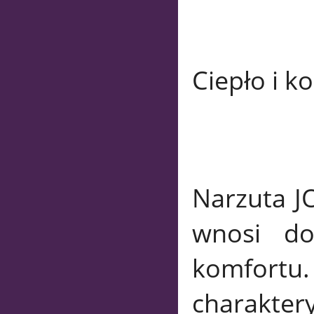
Ciepło i k
Narzuta J
wnosi do
komfort
charakter