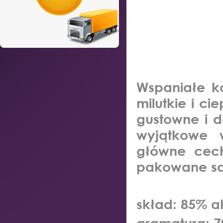
Wspaniałe k
milutkie i ci
gustowne i d
wyjątkowe 
główne cech
pakowane są 
skład:
85% ak