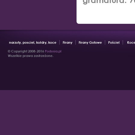
gramatura:
7
narzuty, posciel, kołdry, koce
Firany
Firany Gotowe
Pościel
Koce
© Copyright 2008-2016
Podusia.pl
Wszelkie prawa zastrzeżone.