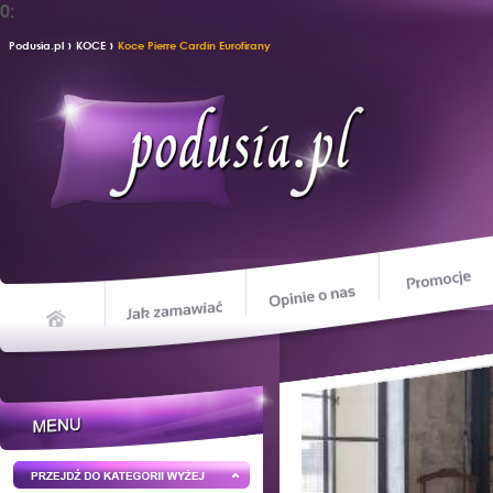
0:
›
›
Podusia.pl
KOCE
Koce Pierre Cardin Eurofirany
Opinie o nas
Jak zamawiać
Home