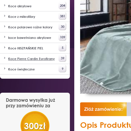
204
Koce akrylowe
381
Koce z mikrofibry
30
Koce polarowe rożne kolory
109
koce bawełniano akrylowe
5
Koce HISZPAŃSKIE PIEL
39
Koce Pierre Cardin Eurofirany
9
Koce świąteczne
Darmowa wysyłka już
przy zamówieniu za
300zł
Opis Produkt