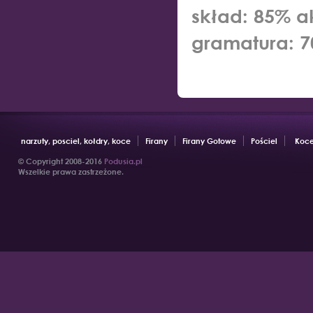
skład:
85% ak
gramatura:
7
narzuty, posciel, kołdry, koce
Firany
Firany Gotowe
Pościel
Koce
© Copyright 2008-2016
Podusia.pl
Wszelkie prawa zastrzeżone.