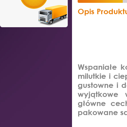
Opis Produkt
Wspaniałe k
milutkie i ci
gustowne i d
wyjątkowe 
główne cech
pakowane są 