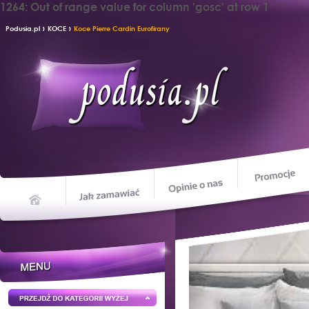
1264: Out of range value for column 'gosc' at row 1
›
›
Podusia.pl
KOCE
Koce Pierre Cardin Eurofirany
Opinie o nas
Jak zamawiać
Home