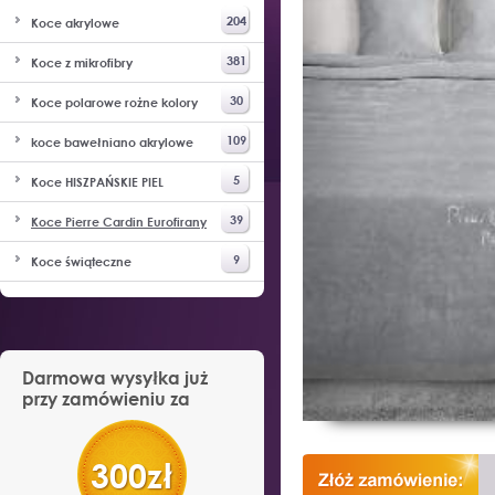
204
Koce akrylowe
381
Koce z mikrofibry
30
Koce polarowe rożne kolory
109
koce bawełniano akrylowe
5
Koce HISZPAŃSKIE PIEL
39
Koce Pierre Cardin Eurofirany
9
Koce świąteczne
Darmowa wysyłka już
przy zamówieniu za
300zł