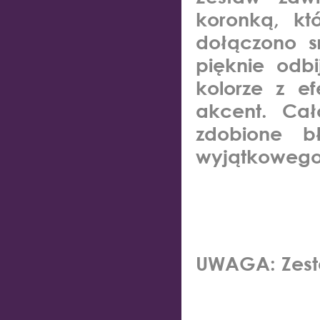
koronką
, kt
dołączono
s
pięknie odb
kolorze z e
akcent. Cał
zdobione bł
wyjątkowego
UWAGA: Zest