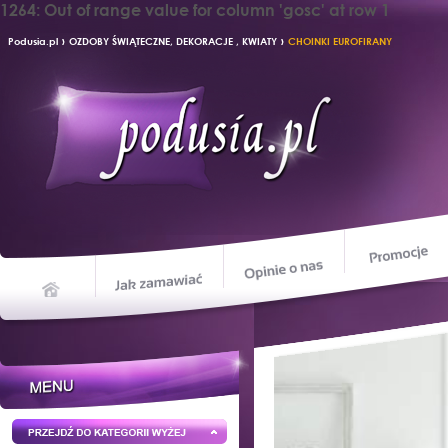
1264: Out of range value for column 'gosc' at row 1
›
›
Podusia.pl
OZDOBY ŚWIĄTECZNE, DEKORACJE , KWIATY
CHOINKI EUROFIRANY
Opinie o nas
Jak zamawiać
Home