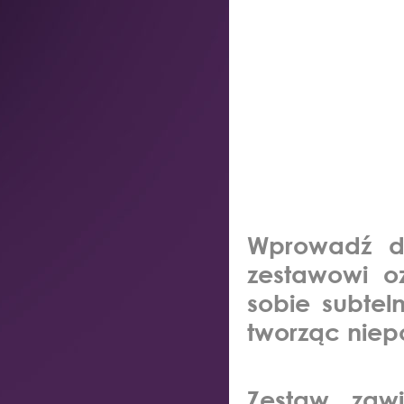
Wprowadź do
zestawowi o
sobie
subtel
tworząc niep
Zestaw zaw